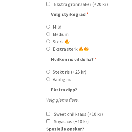
Ekstra grønnsaker
(+
20
kr
)
Velg styrkegrad
*
Mild
Medium
Sterk
Ekstra sterk
Hvilken ris vil du ha?
*
Stekt ris
(+
25
kr
)
Vanlig ris
Ekstra dipp?
Velg gjerne flere.
Sweet chili-saus
(+
10
kr
)
Soyasaus
(+
10
kr
)
Spesielle ønsker?