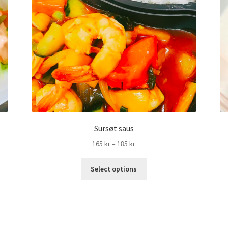
Sursøt saus
Prisområde:
165
kr
–
185
kr
165 kr
til
Select options
185 kr