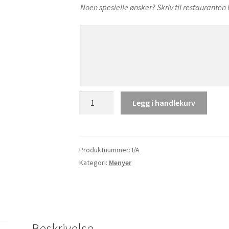
Noen spesielle ønsker? Skriv til restauranten 
Tom
Legg i handlekurv
Yum
Kung
antall
Produktnummer:
I/A
Kategori:
Menyer
Beskrivelse