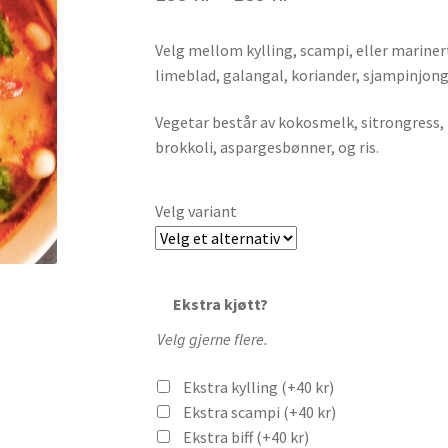
155 kr
til
Velg mellom kylling, scampi, eller mariner
185 kr
limeblad, galangal, koriander, sjampinjong, 
Vegetar består av kokosmelk, sitrongress,
brokkoli, aspargesbønner, og ris.
Velg variant
Ekstra kjøtt?
Velg gjerne flere.
Ekstra kylling
(+
40
kr
)
Ekstra scampi
(+
40
kr
)
Ekstra biff
(+
40
kr
)