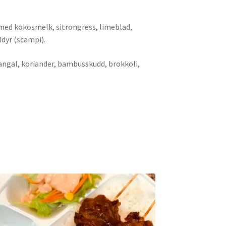
t med kokosmelk, sitrongress, limeblad,
ldyr (scampi).
angal, koriander, bambusskudd, brokkoli,