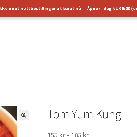
 ikke imot nettbestillinger akkurat nå — Åpner i dag kl. 09:00 (
Tom Yum Kung
Prisområde:
155
kr
–
185
kr