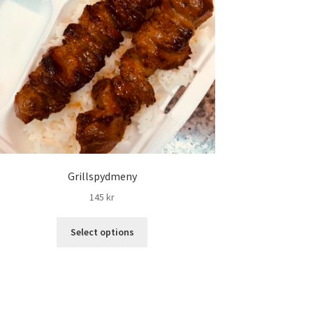
Grillspydmeny
145
kr
Select options