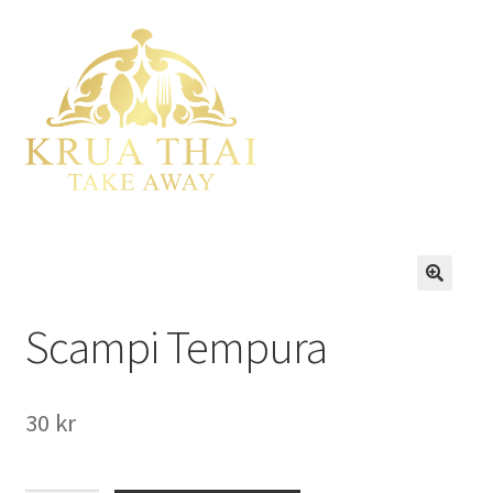
Hopp
Hopp
til
til
navigasjon
innhold
Scampi Tempura
30
kr