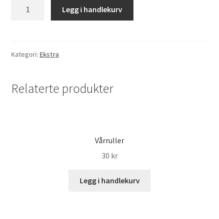
Scampi
Legg i handlekurv
Tempura
antall
Kategori:
Ekstra
Relaterte produkter
Vårruller
30
kr
Legg i handlekurv